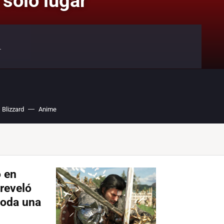
 solo lugar
.
Blizzard
Anime
o en
 reveló
 toda una