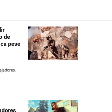
ir
o de
tica pese
ajadores.
gadores