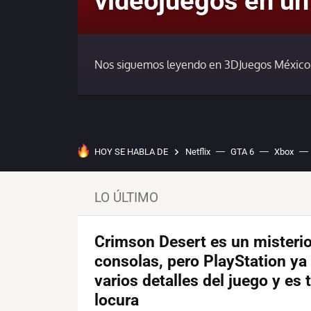
videojuegos en un
Nos siguemos leyendo en 3DJuegos México
HOY SE HABLA DE
Netflix
GTA 6
Xbox
LO ÚLTIMO
Crimson Desert es un misteri
consolas, pero PlayStation ya
varios detalles del juego y es
locura