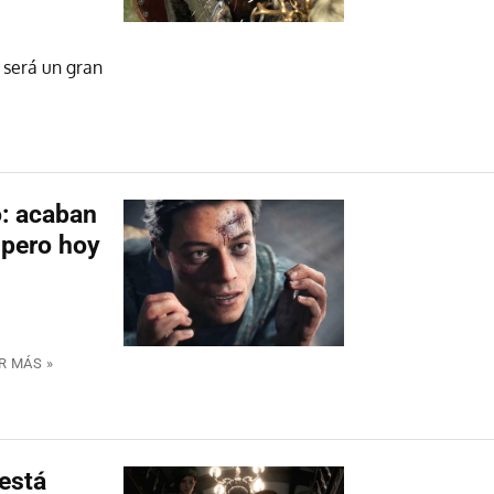
 será un gran
o: acaban
 pero hoy
R MÁS »
 está