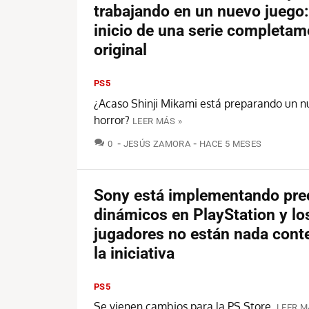
trabajando en un nuevo juego:
inicio de una serie completam
original
PS5
¿Acaso Shinji Mikami está preparando un n
horror?
LEER MÁS »
COMENTARIOS
0
JESÚS ZAMORA
HACE 5 MESES
Sony está implementando pre
dinámicos en PlayStation y lo
jugadores no están nada cont
la iniciativa
PS5
Se vienen cambios para la PS Store.
LEER M