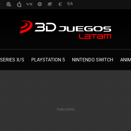
SERIES X/S
PLAYSTATION 5
NINTENDO SWITCH
ANI