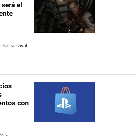
 será el
ente
uevo survival
cios
s
entos con
ÁS »