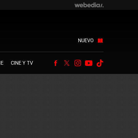
NUEVO
ME
CINE Y TV
Facebook
Twitter
Instagram
Youtube
Tiktok