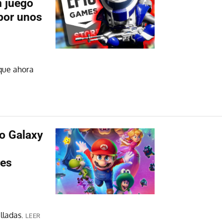
n juego
 por unos
que ahora
io Galaxy
res
lladas.
LEER