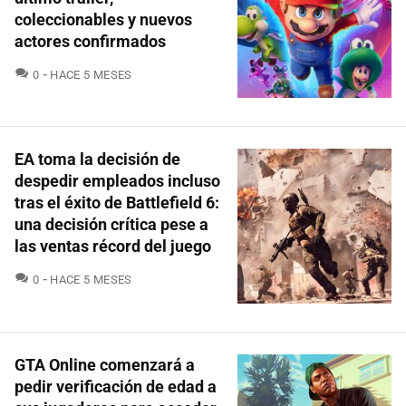
coleccionables y nuevos
actores confirmados
COMENTARIOS
0
HACE 5 MESES
EA toma la decisión de
despedir empleados incluso
tras el éxito de Battlefield 6:
una decisión crítica pese a
las ventas récord del juego
COMENTARIOS
0
HACE 5 MESES
GTA Online comenzará a
pedir verificación de edad a