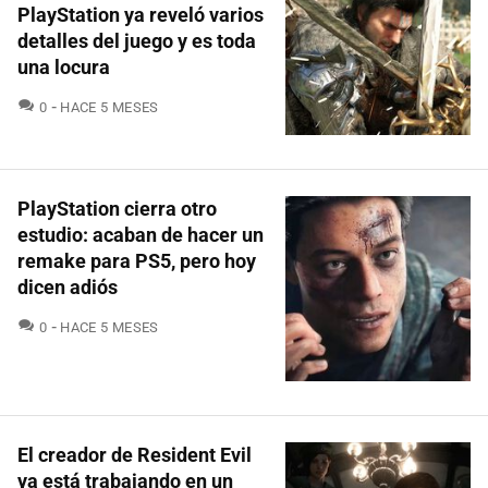
PlayStation ya reveló varios
detalles del juego y es toda
una locura
COMENTARIOS
0
HACE 5 MESES
PlayStation cierra otro
estudio: acaban de hacer un
remake para PS5, pero hoy
dicen adiós
COMENTARIOS
0
HACE 5 MESES
El creador de Resident Evil
ya está trabajando en un