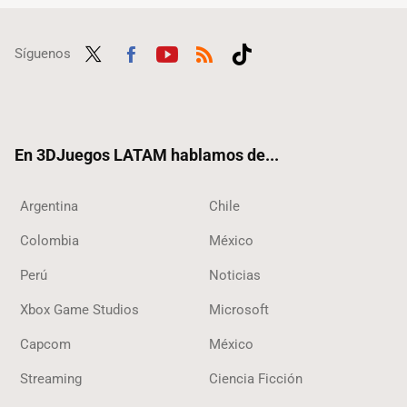
Síguenos
Twit
Fac
Yout
RSS
Tikt
ter
ebo
ube
ok
ok
En 3DJuegos LATAM hablamos de...
Argentina
Chile
Colombia
México
Perú
Noticias
Xbox Game Studios
Microsoft
Capcom
México
Streaming
Ciencia Ficción