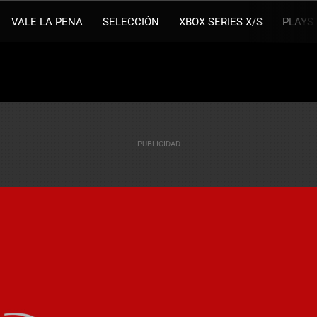
VALE LA PENA
SELECCIÓN
XBOX SERIES X/S
PLAYS