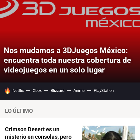
Nos mudamos a 3DJuegos México:
encuentra toda nuestra cobertura de
videojuegos en un solo lugar
HOY SE HABLA DE
Netflix
Xbox
Blizzard
Anime
PlayStation
LO ÚLTIMO
Crimson Desert es un
misterio en consolas, pero